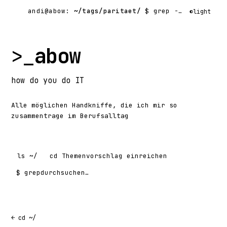
andi@abow:
~/tags/paritaet/
$ grep -rl
◐
light
>_
abow
how
do you do
IT
Alle möglichen Handkniffe, die ich mir so
zusammentrage im Berufsalltag
ls
~/
cd
Themenvorschlag einreichen
$ grep
Suchen nach:
← cd ~/