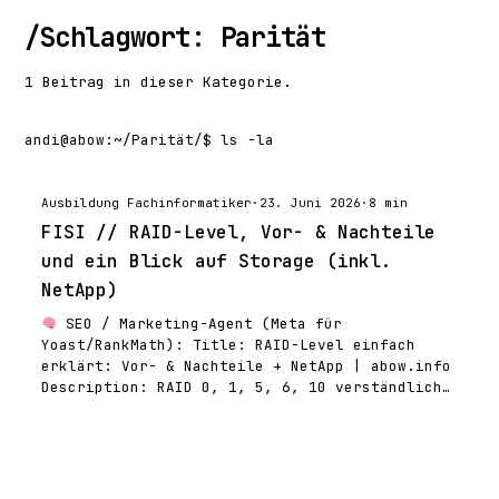
/
Schlagwort: Parität
1 Beitrag in dieser Kategorie.
andi@abow
:
~/Parität/
$ ls -la
Ausbildung Fachinformatiker
·
23. Juni 2026
·
8 min
FISI // RAID-Level, Vor- & Nachteile
und ein Blick auf Storage (inkl.
NetApp)
SEO / Marketing-Agent (Meta für
Yoast/RankMath): Title: RAID-Level einfach
erklärt: Vor- & Nachteile + NetApp | abow.info
Description: RAID 0, 1, 5, 6, 10 verständlich…