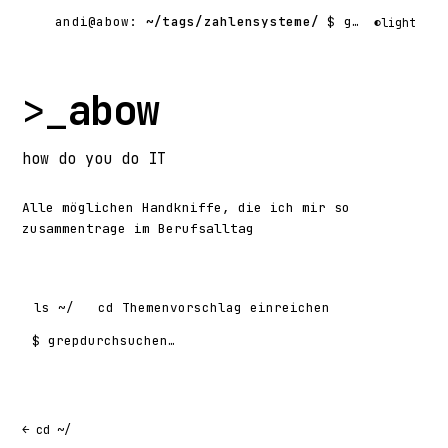
andi@abow:
~/tags/zahlensysteme/
$ grep -rl
◐
light
>_
abow
how
do you do
IT
Alle möglichen Handkniffe, die ich mir so
zusammentrage im Berufsalltag
ls
~/
cd
Themenvorschlag einreichen
$ grep
Suchen nach:
← cd ~/