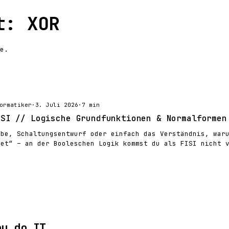
t: XOR
e.
ormatiker
·
3. Juli 2026
·
7 min
ISI // Logische Grundfunktionen & Normalformen
abe, Schaltungsentwurf oder einfach das Verständnis, war
net“ – an der Booleschen Logik kommst du als FISI nicht 
ou do IT