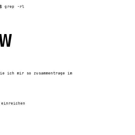
 grep -rl
w
ie ich mir so zusammentrage im
 einreichen