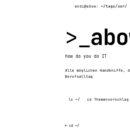
andi@abow:
~/tags/xor/
$
>_
abo
how
do you do
IT
Alle möglichen Handkniffe, d
Berufsalltag
ls
~/
cd
Themenvorschlag
← cd ~/