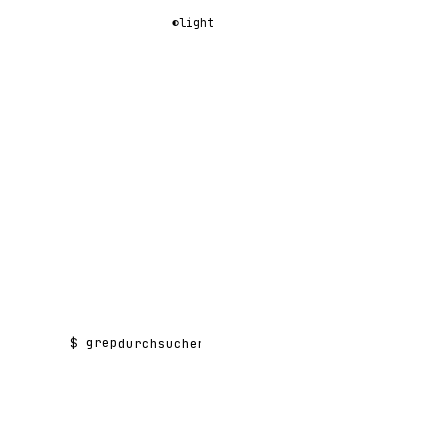
◐
light
$ grep
Suchen nach: