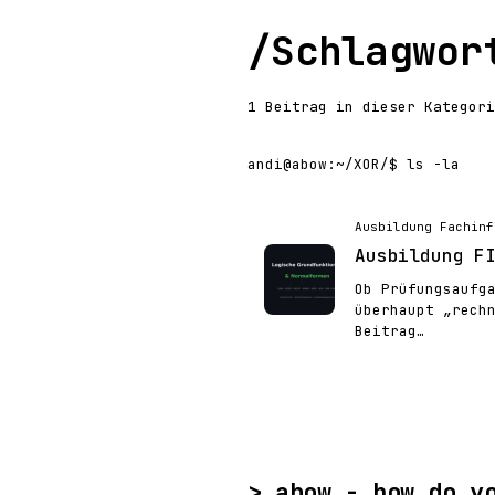
/
Schlagwor
1 Beitrag in dieser Kategori
andi@abow
:
~/XOR/
$ ls -la
Ausbildung Fachinf
Ausbildung F
Ob Prüfungsaufg
überhaupt „rech
Beitrag…
>_
abow - how do y