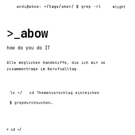
andi@abow:
~/tags/xnor/
$ grep -rl
◐
light
>_
abow
how
do you do
IT
Alle möglichen Handkniffe, die ich mir so
zusammentrage im Berufsalltag
ls
~/
cd
Themenvorschlag einreichen
$ grep
Suchen nach:
← cd ~/