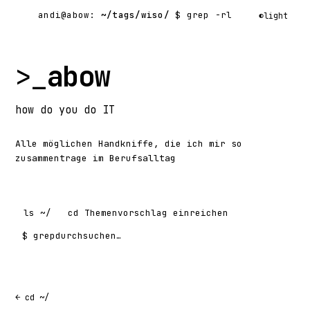
andi@abow:
~/tags/wiso/
$ grep -rl
◐
light
>_
abow
how
do you do
IT
Alle möglichen Handkniffe, die ich mir so
zusammentrage im Berufsalltag
ls
~/
cd
Themenvorschlag einreichen
$ grep
Suchen nach:
← cd ~/