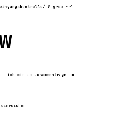
eingangskontrolle/
$ grep -rl
w
ie ich mir so zusammentrage im
 einreichen