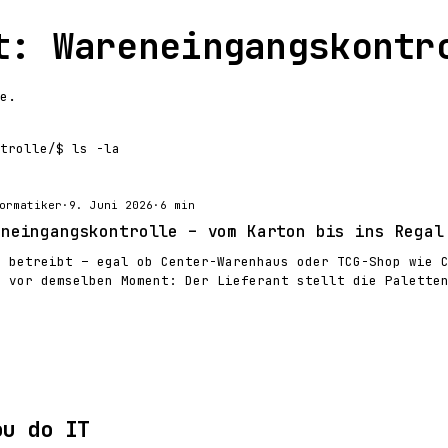
t: Wareneingangskontr
e.
trolle/
$ ls -la
ormatiker
·
9. Juni 2026
·
6 min
eneingangskontrolle – vom Karton bis ins Regal
l betreibt – egal ob Center-Warenhaus oder TCG-Shop wie 
g vor demselben Moment: Der Lieferant stellt die Palette
ou do IT