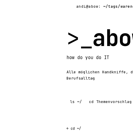
andi@abow:
~/tags/waren
>_
abo
how
do you do
IT
Alle möglichen Handkniffe, d
Berufsalltag
ls
~/
cd
Themenvorschlag
← cd ~/