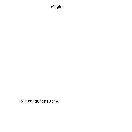
◐
light
$ grep
Suchen nach: