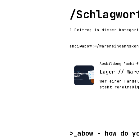
/
Schlagwor
1 Beitrag in dieser Kategori
andi@abow
:
~/Wareneingangskon
Ausbildung Fachinf
Lager // War
Wer einen Hande
steht regelmäßi
>_
abow - how do y