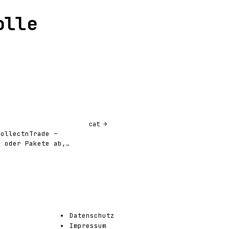
olle
cat
CollectnTrade –
n oder Pakete ab,…
Datenschutz
Impressum