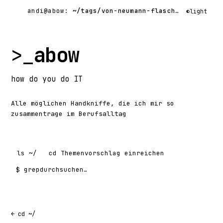
andi@abow:
~/tags/von-neumann-flaschenhals/
$ gr
◐
light
>_
abow
how
do you do
IT
Alle möglichen Handkniffe, die ich mir so
zusammentrage im Berufsalltag
ls
~/
cd
Themenvorschlag einreichen
$ grep
Suchen nach:
← cd ~/