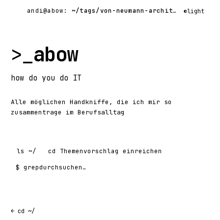
andi@abow:
~/tags/von-neumann-architektur/
$ gre
◐
light
>_
abow
how
do you do
IT
Alle möglichen Handkniffe, die ich mir so
zusammentrage im Berufsalltag
ls
~/
cd
Themenvorschlag einreichen
$ grep
Suchen nach:
← cd ~/