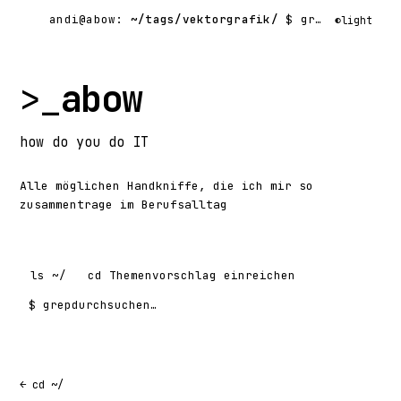
andi@abow:
~/tags/vektorgrafik/
$ grep -rl
◐
light
>_
abow
how
do you do
IT
Alle möglichen Handkniffe, die ich mir so
zusammentrage im Berufsalltag
ls
~/
cd
Themenvorschlag einreichen
$ grep
Suchen nach:
← cd ~/