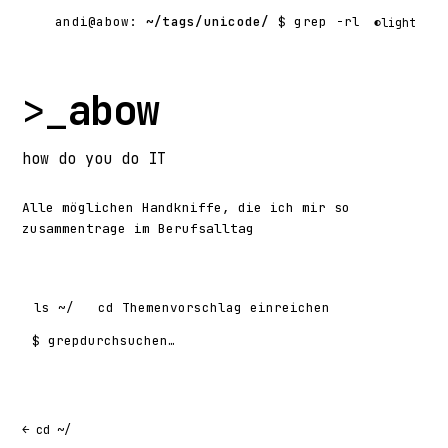
andi@abow:
~/tags/unicode/
$ grep -rl
◐
light
>_
abow
how
do you do
IT
Alle möglichen Handkniffe, die ich mir so
zusammentrage im Berufsalltag
ls
~/
cd
Themenvorschlag einreichen
$ grep
Suchen nach:
← cd ~/