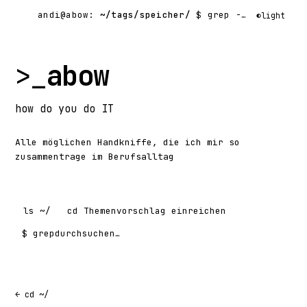
andi@abow:
~/tags/speicher/
$ grep -rl
◐
light
>_
abow
how
do you do
IT
Alle möglichen Handkniffe, die ich mir so
zusammentrage im Berufsalltag
ls
~/
cd
Themenvorschlag einreichen
$ grep
Suchen nach:
← cd ~/