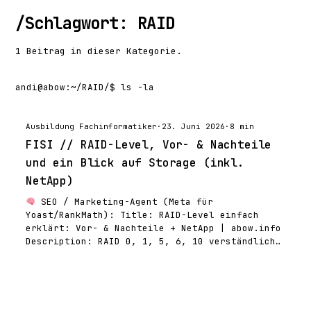
/
Schlagwort: RAID
1 Beitrag in dieser Kategorie.
andi@abow
:
~/RAID/
$ ls -la
Ausbildung Fachinformatiker
·
23. Juni 2026
·
8 min
FISI // RAID-Level, Vor- & Nachteile
und ein Blick auf Storage (inkl.
NetApp)
SEO / Marketing-Agent (Meta für
Yoast/RankMath): Title: RAID-Level einfach
erklärt: Vor- & Nachteile + NetApp | abow.info
Description: RAID 0, 1, 5, 6, 10 verständlich…