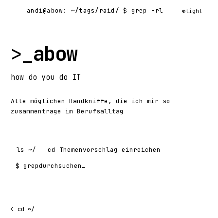
andi@abow:
~/tags/raid/
$ grep -rl
◐
light
>_
abow
how
do you do
IT
Alle möglichen Handkniffe, die ich mir so
zusammentrage im Berufsalltag
ls
~/
cd
Themenvorschlag einreichen
$ grep
Suchen nach:
← cd ~/