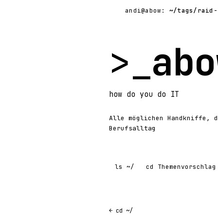
andi@abow:
~/tags/raid-
>_
abo
how
do you do
IT
Alle möglichen Handkniffe, d
Berufsalltag
ls
~/
cd
Themenvorschlag
← cd ~/