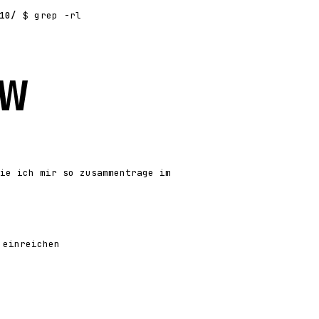
10/
$ grep -rl
w
ie ich mir so zusammentrage im
 einreichen