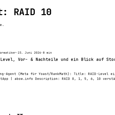
t: RAID 10
e.
ormatiker
·
23. Juni 2026
·
8 min
-Level, Vor- & Nachteile und ein Blick auf Sto
ng-Agent (Meta für Yoast/RankMath): Title: RAID-Level ei
etApp | abow.info Description: RAID 0, 1, 5, 6, 10 verst