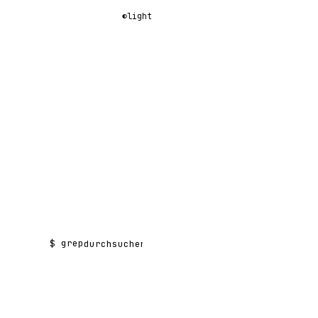
◐
light
$ grep
Suchen nach: