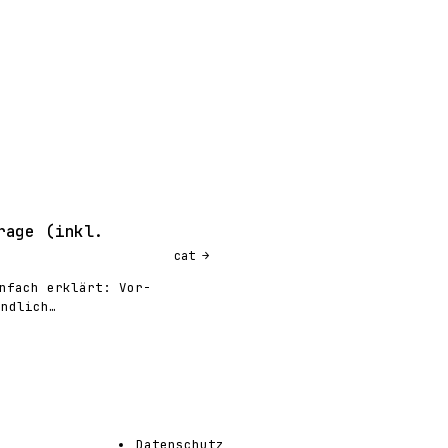
rage (inkl.
cat
nfach erklärt: Vor-
ändlich…
Datenschutz