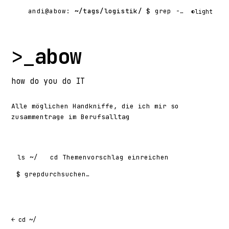
andi@abow:
~/tags/logistik/
$ grep -rl
◐
light
>_
abow
how
do you do
IT
Alle möglichen Handkniffe, die ich mir so
zusammentrage im Berufsalltag
ls
~/
cd
Themenvorschlag einreichen
$ grep
Suchen nach:
← cd ~/