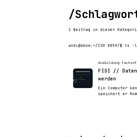
/
Schlagwor
1 Beitrag in dieser Kategori
andi@abow
:
~/ISO 8859/
$ ls -l
Ausbildung Fachinf
FISI // Date
werden
Ein Computer ke
speichert er Ro