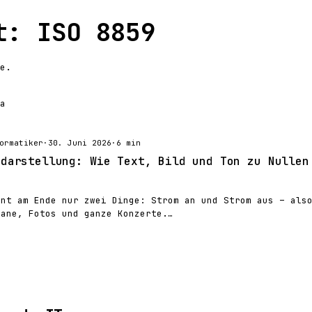
t: ISO 8859
e.
a
ormatiker
·
30. Juni 2026
·
6 min
ndarstellung: Wie Text, Bild und Ton zu Nullen
nnt am Ende nur zwei Dinge: Strom an und Strom aus – als
mane, Fotos und ganze Konzerte.…