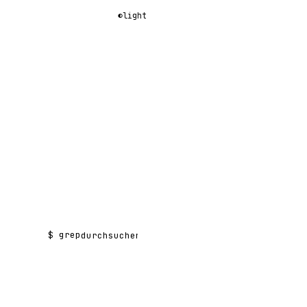
◐
light
$ grep
Suchen nach: