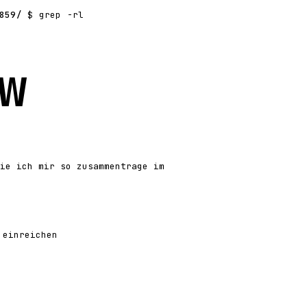
859/
$ grep -rl
w
ie ich mir so zusammentrage im
 einreichen