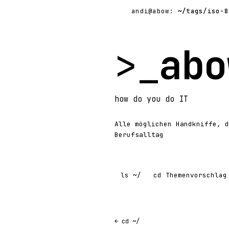
andi@abow:
~/tags/iso-8
>_
abo
how
do you do
IT
Alle möglichen Handkniffe, d
Berufsalltag
ls
~/
cd
Themenvorschlag
← cd ~/