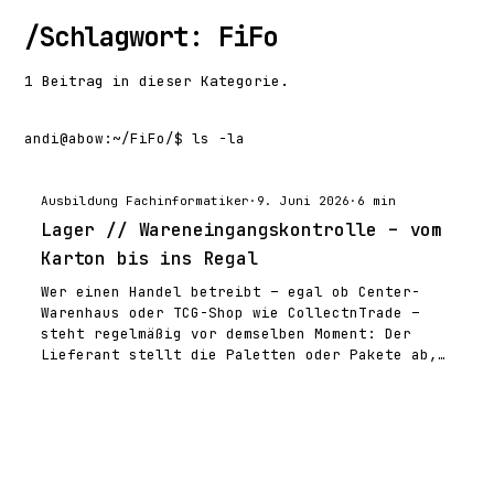
/
Schlagwort: FiFo
1 Beitrag in dieser Kategorie.
andi@abow
:
~/FiFo/
$ ls -la
Ausbildung Fachinformatiker
·
9. Juni 2026
·
6 min
Lager // Wareneingangskontrolle – vom
Karton bis ins Regal
Wer einen Handel betreibt – egal ob Center-
Warenhaus oder TCG-Shop wie CollectnTrade –
steht regelmäßig vor demselben Moment: Der
Lieferant stellt die Paletten oder Pakete ab,…