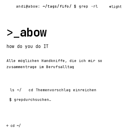
andi@abow:
~/tags/fifo/
$ grep -rl
◐
light
>_
abow
how
do you do
IT
Alle möglichen Handkniffe, die ich mir so
zusammentrage im Berufsalltag
ls
~/
cd
Themenvorschlag einreichen
$ grep
Suchen nach:
← cd ~/