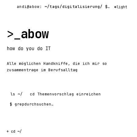
andi@abow:
~/tags/digitalisierung/
$ grep -rl
◐
light
>_
abow
how
do you do
IT
Alle möglichen Handkniffe, die ich mir so
zusammentrage im Berufsalltag
ls
~/
cd
Themenvorschlag einreichen
$ grep
Suchen nach:
← cd ~/