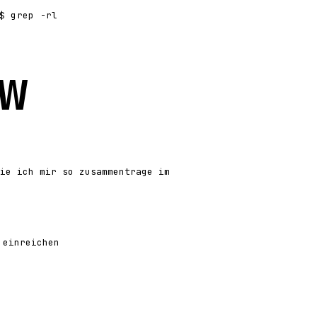
 grep -rl
w
ie ich mir so zusammentrage im
 einreichen