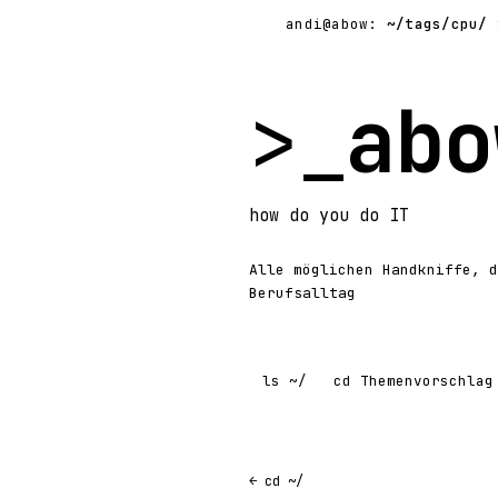
andi@abow:
~/tags/cpu/
$
>_
abo
how
do you do
IT
Alle möglichen Handkniffe, d
Berufsalltag
ls
~/
cd
Themenvorschlag
← cd ~/