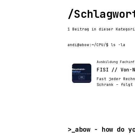
/
Schlagwor
1 Beitrag in dieser Kategori
andi@abow
:
~/CPU/
$ ls -la
Ausbildung Fachinf
FISI // Von-
Fast jeder Rech
Schrank – folgt
>_
abow - how do y