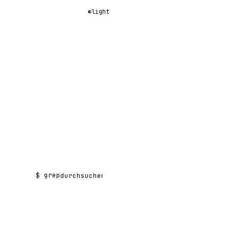
◐
light
$ grep
Suchen nach: