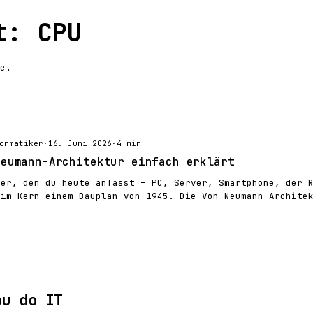
t: CPU
e.
ormatiker
·
16. Juni 2026
·
4 min
Neumann-Architektur einfach erklärt
ner, den du heute anfasst – PC, Server, Smartphone, der 
 im Kern einem Bauplan von 1945. Die Von-Neumann-Archite
ou do IT