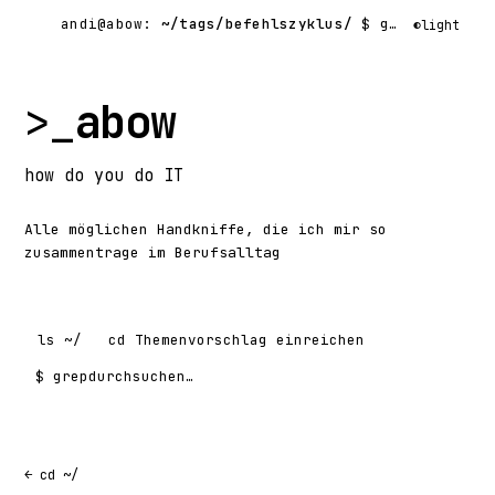
andi@abow:
~/tags/befehlszyklus/
$ grep -rl
◐
light
>_
abow
how
do you do
IT
Alle möglichen Handkniffe, die ich mir so
zusammentrage im Berufsalltag
ls
~/
cd
Themenvorschlag einreichen
$ grep
Suchen nach:
← cd ~/