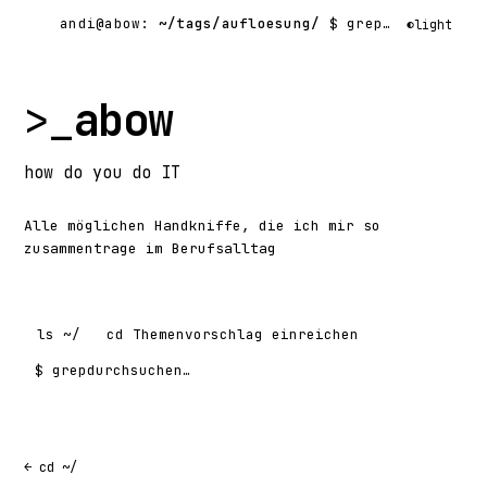
andi@abow:
~/tags/aufloesung/
$ grep -rl
◐
light
>_
abow
how
do you do
IT
Alle möglichen Handkniffe, die ich mir so
zusammentrage im Berufsalltag
ls
~/
cd
Themenvorschlag einreichen
$ grep
Suchen nach:
← cd ~/