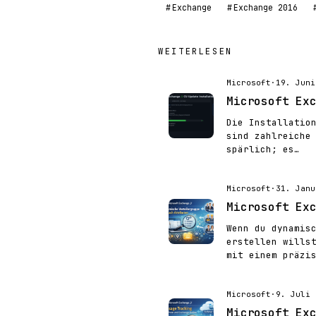
Exchange
Exchange 2016
WEITERLESEN
Microsoft
·
19. Juni
Microsoft Ex
Die Installatio
sind zahlreiche
spärlich; es…
Microsoft
·
31. Janu
Microsoft Ex
Wenn du dynamis
erstellen wills
mit einem präzi
Microsoft
·
9. Juli 
Microsoft Ex