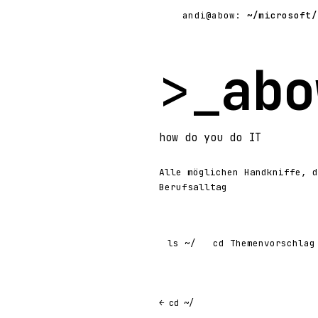
andi@abow:
~/microsoft/
>_
abo
how
do you do
IT
Alle möglichen Handkniffe, d
Berufsalltag
ls
~/
cd
Themenvorschlag
← cd ~/