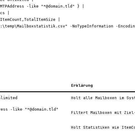
MTPAddress 
-like
"*@domain.tld"
 } |
cs |
ItemCount,TotalItemSize |
:\temp\Mailboxstatistik.csv"
-NoTypeInformation
-Encodin
Erklärung
Holt alle Mailboxen im Sys
nlimited
ress -like "*@domain.tld"
Filtert Mailboxen mit Ziel
Holt Statistiken wie ItemC