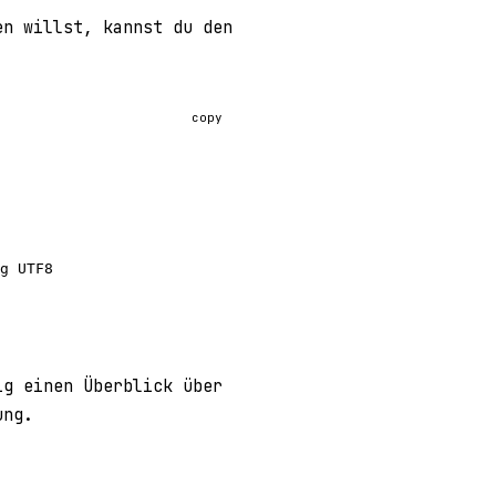
n willst, kannst du den
copy
g
 UTF8
ig einen Überblick über
ung.