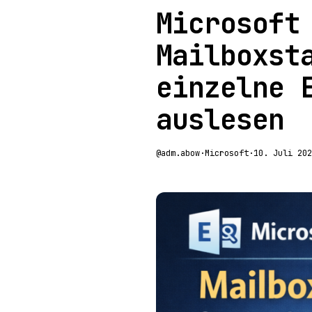
Microsoft
Mailboxst
einzelne 
auslesen
@adm.abow
·
Microsoft
·
10. Juli 202