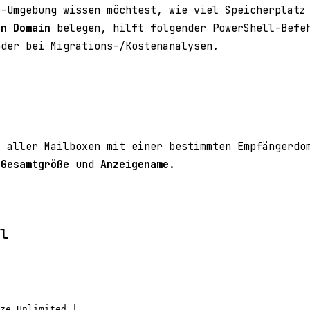
e-Umgebung wissen möchtest, wie viel Speicherplatz
en Domain
belegen, hilft folgender PowerShell-Befeh
oder bei Migrations-/Kostenanalysen.
t aller Mailboxen mit einer bestimmten Empfängerdo
,
Gesamtgröße
und
Anzeigename
.
hl
ze
 Unlimited |