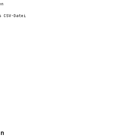
en
s CSV-Datei
en