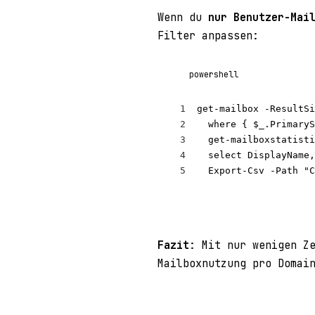
Wenn du
nur Benutzer-Mai
Filter anpassen:
powershell
1
get-mailbox 
-ResultSi
2
  where { 
$_
.PrimaryS
3
  get-mailboxstatisti
4
  select DisplayName,
5
Export-Csv
-Path
"C
Fazit
: Mit nur wenigen Z
Mailboxnutzung pro Domai