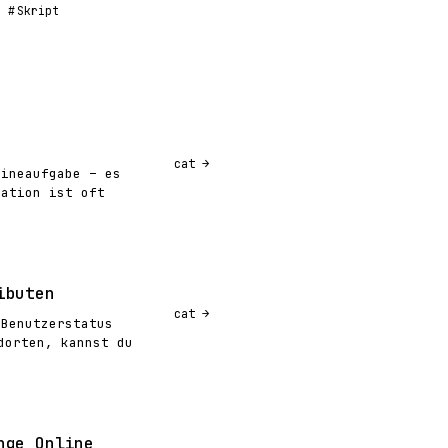
Skript
cat
tineaufgabe – es
lation ist oft
ibuten
cat
 Benutzerstatus
dorten, kannst du
nge Online