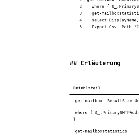
2
  where { 
$_
.PrimaryS
3
  get-mailboxstatisti
4
  select DisplayName,
5
Export-Csv
-Path
"C
Erläuterung
Befehlsteil
get-mailbox -ResultSize U
where { $_.PrimarySMTPAdd
}
get-mailboxstatistics