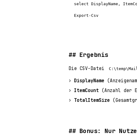
select DisplayName, ItemC
Export-Csv
Ergebnis
Die CSV-Datei
C:\temp\Mai
DisplayName
(Anzeigenam
ItemCount
(Anzahl der E
TotalItemSize
(Gesamtgr
Bonus: Nur Nutz