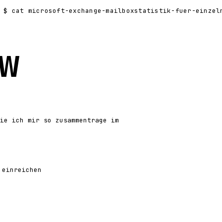
$ cat microsoft-exchange-mailboxstatistik-fuer-einzelne-empfae
w
ie ich mir so zusammentrage im
 einreichen