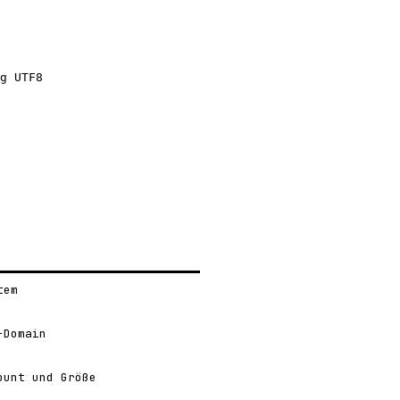
g
 UTF8
tem
-Domain
ount und Größe