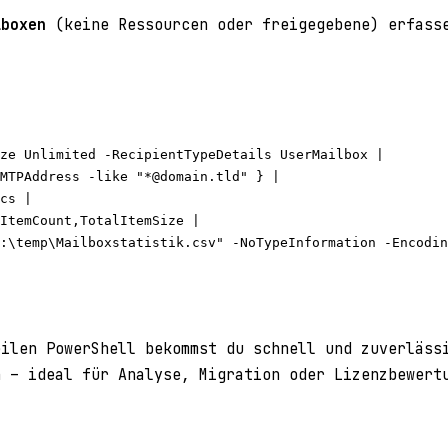
lboxen
(keine Ressourcen oder freigegebene) erfasse
ze
 Unlimited 
-RecipientTypeDetails
 UserMailbox |
MTPAddress 
-like
"*@domain.tld"
 } |
cs |
ItemCount,TotalItemSize |
:\temp\Mailboxstatistik.csv"
-NoTypeInformation
-Encodin
eilen PowerShell bekommst du schnell und zuverläss
n – ideal für Analyse, Migration oder Lizenzbewert