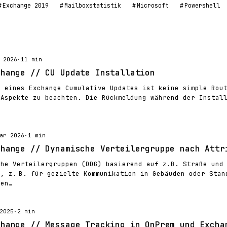
Exchange 2019
Mailboxstatistik
Microsoft
Powershell
 2026
·
11 min
change // CU Update Installation
n eines Exchange Cumulative Updates ist keine simple Rou
 Aspekte zu beachten. Die Rückmeldung während der Instal
ar 2026
·
1 min
change // Dynamische Verteilergruppe nach Attr
che Verteilergruppen (DDG) basierend auf z.B. Straße und
t, z. B. für gezielte Kommunikation in Gebäuden oder Stan
sen…
2025
·
2 min
change // Message Tracking in OnPrem und Excha