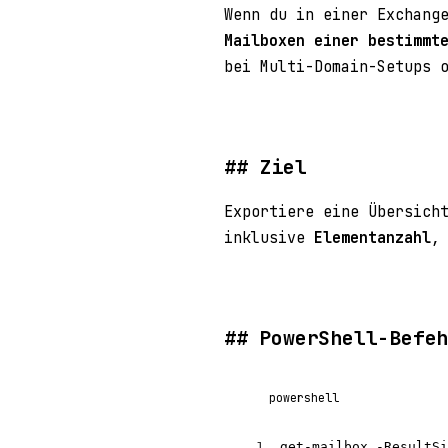
Wenn du in einer Exchang
Mailboxen einer bestimmt
bei Multi-Domain-Setups 
Ziel
Exportiere eine Übersich
inklusive
Elementanzahl
PowerShell-Befe
powershell
1
get-mailbox 
-ResultSi