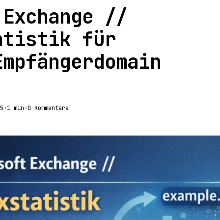
 Exchange //
atistik für
Empfängerdomain
5
·
1 min
·
0 Kommentare