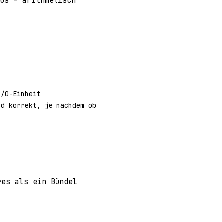
us – arithmetisch
I/O-Einheit
nd korrekt, je nachdem ob
res als ein Bündel