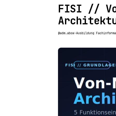
FISI // V
Architekt
@adm.abow
·
Ausbildung Fachinforma