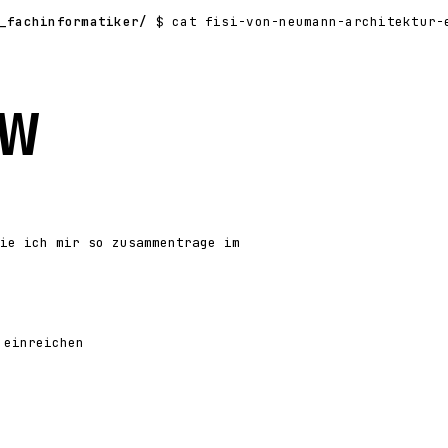
_fachinformatiker/
$ cat fisi-von-neumann-architektur-
w
ie ich mir so zusammentrage im
 einreichen