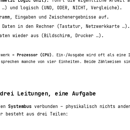
hmetic Logic Unit):
führt die eigentliche Arbeit a
 …) und logisch (UND, ODER, NICHT, Vergleiche).
ramm, Eingaben und Zwischenergebnisse auf.
Daten in den Rechner (Tastatur, Netzwerkkarte …).
ten wieder aus (Bildschirm, Drucker …).
nwerk =
Prozessor (CPU)
. Ein-/Ausgabe wird oft als eine 
 sprechen manche von vier Einheiten. Beide Zählweisen si
 drei Leitungen, eine Aufgabe
den
Systembus
verbunden – physikalisch nichts ande
Er besteht aus drei Teilen: