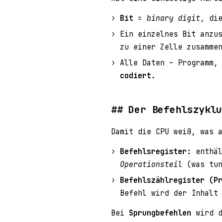
Bit
=
binary digit
, di
Ein einzelnes Bit anzu
zu einer Zelle zusamme
Alle Daten – Programm,
codiert
.
Der Befehlszykl
Damit die CPU weiß, was 
Befehlsregister:
enthäl
Operationsteil
(was tun
Befehlszählregister (P
Befehl wird der Inhalt
Bei
Sprungbefehlen
wird d