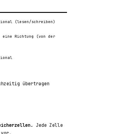
g
tional (lesen/schreiben)
. eine Richtung (von der
)
tional
chzeitig übertragen
eicherzellen
. Jede Zelle
 vor.