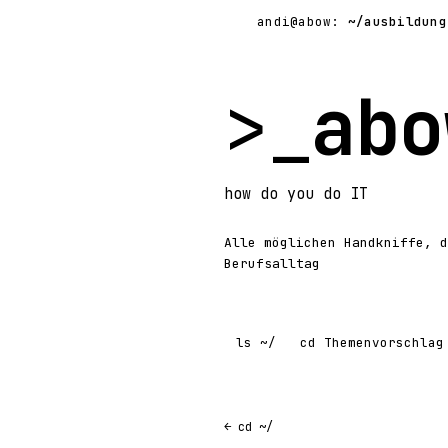
andi@abow:
~/ausbildung
>_
abo
how
do you do
IT
Alle möglichen Handkniffe, d
Berufsalltag
ls
~/
cd
Themenvorschlag
← cd ~/