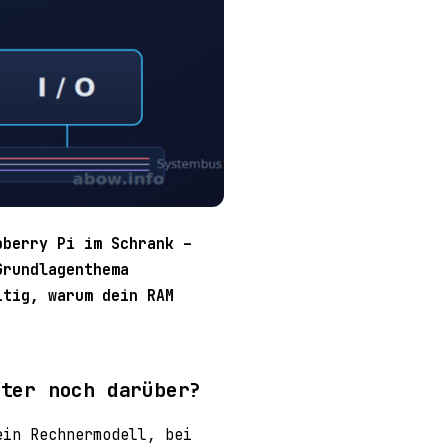
pberry Pi im Schrank –
Grundlagenthema
itig, warum dein RAM
äter noch darüber?
ein Rechnermodell, bei