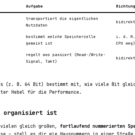
Aufgabe
Richtun
transportiert die eigentlichen
bidirek
Nutzdaten
bestimmt
welche
Speicherzelle
i. d. R
gemeint ist
CPU weg
regelt
was
passiert (Read-/Write-
bidirek
Signal, Takt)
es (z. B. 64 Bit) bestimmt mit, wie viele Bit glei
kter Hebel für die Performance.
r organisiert ist
 vielen gleich großen,
fortlaufend nummerierten Sp
sse – stell es dir wie Hausnummern in einer Straße