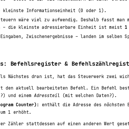
e kleinste Informationseinheit (0 oder 1).
steuern wäre viel zu aufwendig. Deshalb fasst man 
n – die kleinste adressierbare Einheit ist meist
1
 Eingaben, Zwischenergebnisse – landen im selben 
us: Befehlsregister & Befehlszählregis
als Nächstes dran ist, hat das Steuerwerk zwei wic
t den aktuell bearbeiteten Befehl. Ein Befehl bes
?) und einem
Adressteil
(mit welchen Daten?).
rogram Counter):
enthält die Adresse des
nächsten
B
 um 1 erhöht.
er Zähler stattdessen auf einen anderen Wert gese