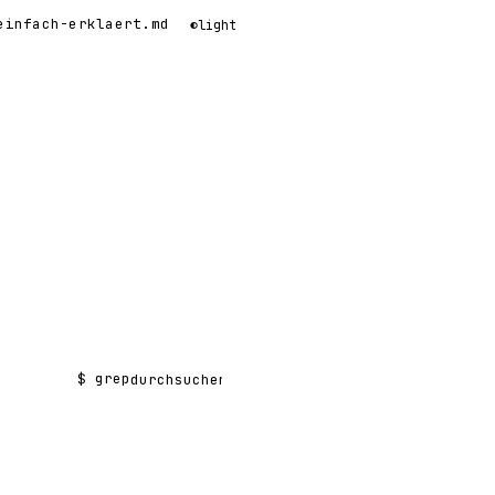
einfach-erklaert.md
◐
light
$ grep
Suchen nach: