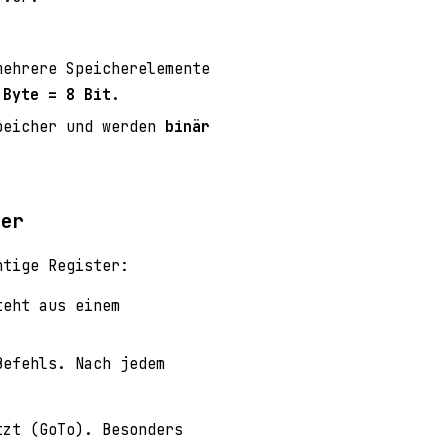
mehrere Speicherelemente
 Byte = 8 Bit
.
Speicher und werden
binär
ter
htige Register:
teht aus einem
efehls. Nach jedem
tzt (GoTo). Besonders