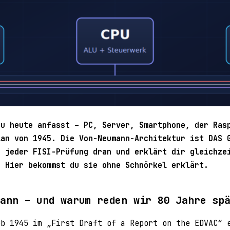
du heute anfasst – PC, Server, Smartphone, der Ras
lan von 1945. Die Von-Neumann-Architektur ist DAS 
n jeder FISI-Prüfung dran und erklärt dir gleichze
. Hier bekommst du sie ohne Schnörkel erklärt.
mann – und warum reden wir 80 Jahre sp
eb 1945 im „First Draft of a Report on the EDVAC“ 